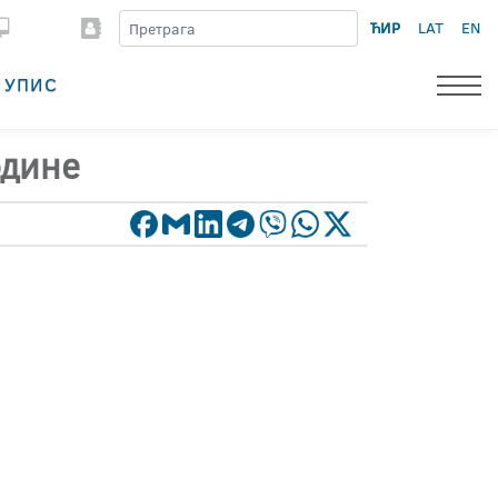
ЋИР
LAT
EN
УПИС
одине