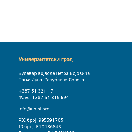
Универзитетски град
Булевар војводе Петра Бојовића
Бања Лука, Република Српска
+387 51 321 171
Факс: +387 51 315 694
info@unibl.org
PIC број: 995591705
ID број: E10186843