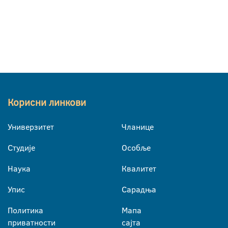
Корисни линкови
Универзитет
Чланице
Студије
Особље
Наука
Квалитет
Упис
Сарадња
Политика
Мапа
приватности
сајта