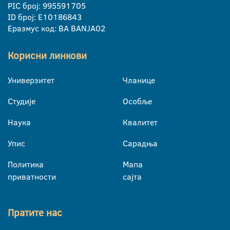
PIC број: 995591705
ID број: E10186843
Еразмус код: BA BANJA02
Корисни линкови
Универзитет
Чланице
Студије
Особље
Наука
Квалитет
Упис
Сарадња
Политика
Мапа
приватности
сајта
Пратите нас