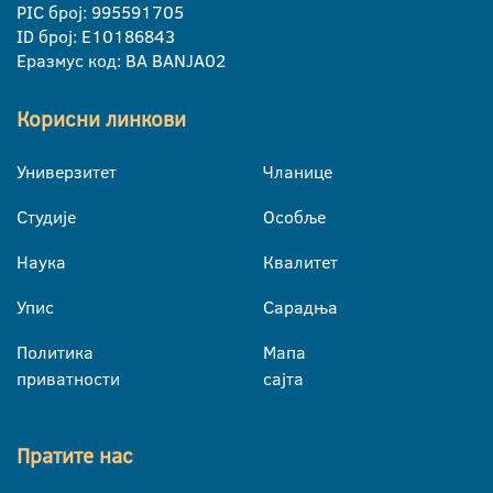
PIC број: 995591705
ID број: E10186843
Еразмус код: BA BANJA02
Корисни линкови
Универзитет
Чланице
Студије
Особље
Наука
Квалитет
Упис
Сарадња
Политика
Мапа
приватности
сајта
Пратите нас