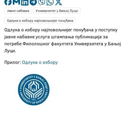
Јавне набавке
Универзитет у Бањој Луци
Одлука о избору најповољнијег понуђача
Одлука о избору најповољнијег понуђача у поступку
јавне набавке услуга штампања публикација за
потребе Филолошког факултета Универзитета у Бањој
Луци.
Прилог:
Одлука о избору