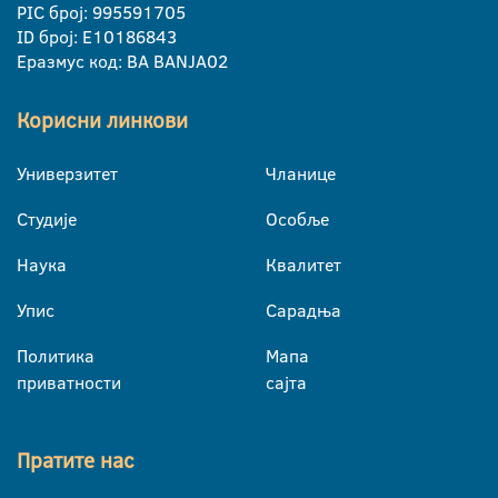
PIC број: 995591705
ID број: E10186843
Еразмус код: BA BANJA02
Корисни линкови
Универзитет
Чланице
Студије
Особље
Наука
Квалитет
Упис
Сарадња
Политика
Мапа
приватности
сајта
Пратите нас