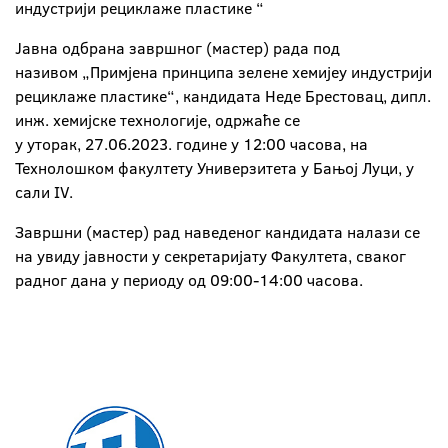
индустрији рециклаже пластике “
Јавна одбрана завршног (мастер) рада под
називом „Примјена принципа зелене хемијеу индустрији
рециклаже пластике“, кандидата Неде Брестовац, дипл.
инж. хемијске технологије, одржаће се
у уторак, 27.06.2023. године у 12:00 часова, на
Технолошком факултету Универзитета у Бањој Луци, у
сали IV.
Завршни (мастер) рад наведеног кандидата налази се
на увиду јавности у секретаријату Факултета, сваког
радног дана у периоду од 09:00-14:00 часова.