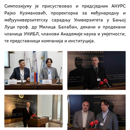
Симпозијуму је присуствовао и предсједник АНУРС
Рајко Кузмановић, проректорка за међународну и
међууниверзитетску сарадњу Универзитета у Бањој
Луци проф. др Милица Балабан, декани и продекани
чланица УНИБЛ, чланови Академије наука и умјетности,
те представници компанија и институција.