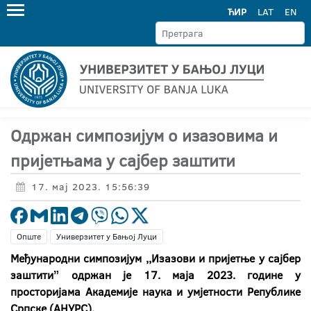
ЋИР
LAT
EN
Одржан симпозијум о изазовима и
пријетњама у сајбер заштити
17. мај 2023. 15:56:39
Опште
Универзитет у Бањој Луци
Међународни симпозијум ,,Изазови и пријетње у сајбер
заштити
ˮ одржан је 17. маја 2023. године у
просторијама Академије наука и умјетности Републике
Српске (АНУРС).