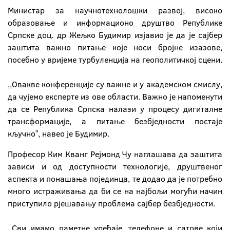
Министар за научнотехнолошки развој, високо
образовање и информационо друштво Републике
Српске доц. др Жељко Будимир изјавио је да је сајбер
заштита важно питање које носи бројне изазове,
посебно у вријеме турбуленција на геополитичкој сцени.
,,Овакве конференције су важне и у академском смислу,
да чујемо експерте из ове области. Важно је напоменути
да се Република Српска налази у процесу дигиталне
трансформације, а питање безбједности постаје
кључноˮ, навео је Будимир.
Професор Ким Кванг Рејмонд Чу наглашава да заштита
зависи и од доступности технологије, друштвеног
аспекта и понашања појединца, те додао да је потребно
много истраживања да би се на најбољи могући начин
приступило рјешавању проблема сајбер безбједности.
,,Сви имамо паметне уређаје, телефоне и сатове који