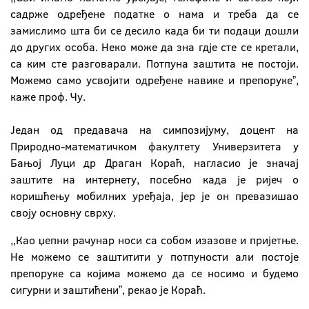
садрже одређене податке о нама и треба да се
замислимо шта би се десило када би ти подаци дошли
до других особа. Неко може да зна гдје сте се кретали,
са ким сте разговарали. Потпуна заштита не постоји.
Можемо само усвојити одређене навике и препорукеˮ,
каже проф. Чу.
Један од предавача на симпозијуму, доцент на
Природно-математичком факултету Универзитета у
Бањој Луци др Драган Кораћ, нагласио је значај
заштите на интернету, посебно када је ријеч о
коришћењу мобилних уређаја, јер је он превазишао
своју основну сврху.
,,Као џепни рачунар носи са собом изазове и пријетње.
Не можемо се заштитити у потпуности али постоје
препоруке са којима можемо да се носимо и будемо
сигурни и заштићениˮ, рекао је Кораћ.