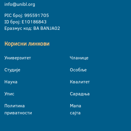
info@unibl.org
PIC број: 995591705
ID број: E10186843
Еразмус код: BA BANJA02
Корисни линкови
Универзитет
Чланице
Студије
Особље
Наука
Квалитет
Упис
Сарадња
Политика
Мапа
приватности
сајта