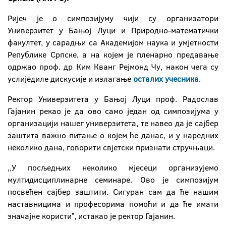
Ријеч је о симпозијуму чији су организатори
Универзитет у Бањој Луци и Природно-математички
факултет, у сарадњи са Академијом наука и умјетности
Републике Српске, а на којем је пленарно предавање
одржао проф. др Ким Кванг Рејмонд Чу, након чега су
услиједиле дискусије и излагање
осталих учесника
.
Ректор Универзитета у Бањој Луци проф. Радослав
Гајанин рекао је да ово само један од симпозијума у
организацији нашег универзитета, те навео да је сајбер
заштита важно питање о којем ће данас, и у наредних
неколико дана, говорити свјетски признати стручњаци.
,,У посљедњих неколико мјесеци организујемо
мултидисциплинарне семинаре. Ово је симпозијум
посвећен сајбер заштити. Сигуран сам да ће нашим
наставницима и професорима помоћи и да ће имати
значајне користиˮ, истакао је ректор Гајанин.