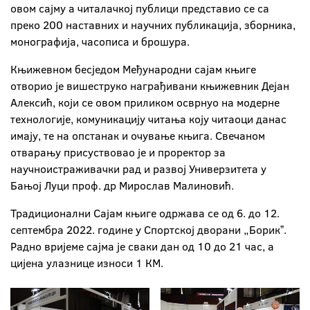
овом сајму а читалачкој публици представио се са
преко 200 наставних и научних публикација, зборника,
монографија, часописа и брошура.
Књижевном бесједом Међународни сајам књиге
отворио је вишеструко награђивани књижевник Дејан
Алексић, који се овом приликом осврнуо на модерне
технологије, комуникацију читања коју читаоци данас
имају, те на опстанак и очување књига. Свечаном
отварању присуствовао је и проректор за
научноистраживачки рад и развој Универзитета у
Бањој Луци проф. др Мирослав Малиновић.
Традиционални Сајам књиге одржава се од 6. до 12.
септембра 2022. године у Спортској дворани „Борикˮ.
Радно вријеме сајма је сваки дан од 10 до 21 час, а
цијена улазнице износи 1 КМ.