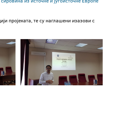
 сировина из источне и југоисточне Европе
ˮ
ији пројеката, те су наглашени изазови с