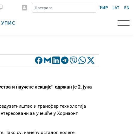
ЋИР
LAT
EN
УПИС
тва и научене лекцијеˮ одржан је 2. јуна
предузетништво и трансфер технологија
интересовани за учешће у Хоризонт
. Тако су, између осталог, колеге