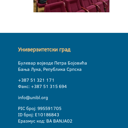
Универзитетски град
Булевар војводе Петра Бојовића
Бања Лука, Република Српска
+387 51 321 171
Факс: +387 51 315 694
info@unibl.org
PIC број: 995591705
ID број: E10186843
Еразмус код: BA BANJA02