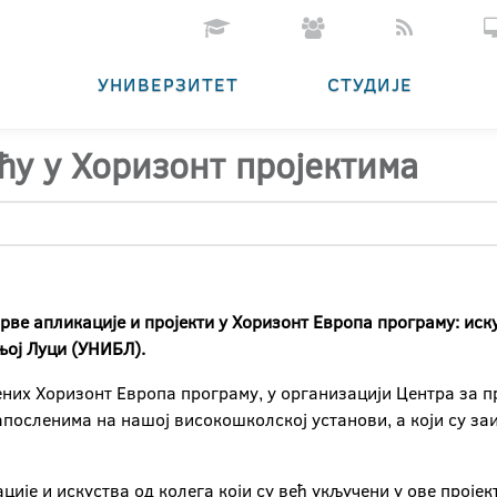
УНИВЕРЗИТЕТ
СТУДИЈЕ
у у Хоризонт пројектима
рве апликације и пројекти у Хоризонт Европа програму: искус
њој Луци (УНИБЛ).
ећених Хоризонт Европа програму, у организацији Центра за 
апосленима на нашој високошколској установи, а који су за
ије и искуства од колега који су већ укључени у ове пројекте