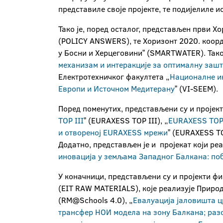
представиле своје пројекте, те подијелиле и
Тако је, поред осталог, представљен први Х
(POLICY ANSWERS), те Хоризонт 2020. коо
у Босни и Херцеговиниˮ (SMARTWATER). Тако
механизам и интеракције за оптималну за
Електротехничког факултета „
Националне ин
Европи и Источном Медитерану
ˮ (VI-SEEM).
Поред поменутих, представљени су и пројект
TOP III
ˮ (EURAXESS TOP III), „
EURAXESS TOP 
и отвореној EURAXESS мрежи
ˮ (EURAXESS TO
Додатно, представљен је и пројекат који ре
иновација у земљама Западног Балкана: п
У коначници, представљени су и пројекти ф
(EIT RAW MATERIALS), које реализује Приро
(RM@Schools 4.0), „
Евалуација јаловишта ц
трансфер НОИ модела на зону Балкана; раз