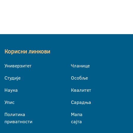
Корисни линкови
Универзитет
Чланице
Студије
Особље
Наука
Квалитет
Упис
Сарадња
Политика
Мапа
приватности
сајта