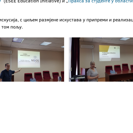
у
ˮ (ESEE Education Initiative) и „
Пракса за студенте у области
искусија, с циљем размјене искустава у припреми и реализац
 том пољу.