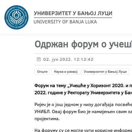
Одржан форум о учешћ
02. јун 2022. 12:12:42
Опште
Наука и развој
Универзитет у Бањој Луци
Форум на тему „Учешће у Хоризонт 2020. и п
2022. године у Ректорату Универзитета у Ба
Ријеч је о још једном у низу догађаја посв
УНИБЛ. Овај форум био је намијењен свим з
пројектима.
На форуму су се могле чути корисне информац