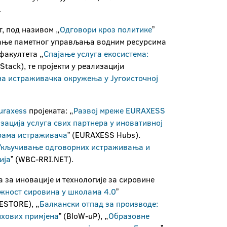
.
т, под називом „
Одговори кроз политике
ˮ
сање паметног управљања водним ресурсима
факултета „
Спајање услуга екосистема:
oStack), те пројекти у реализацији
на истраживачка окружења у Југоисточној
uraxess
пројеката: „
Развој мреже EURAXESS
ација услуга свих партнера у иновативној
рама истраживачa
ˮ (EURAXESS Hubs).
Укључивање одговорних истраживања и
ија
ˮ (WBC-RRI.NET).
 за иновације и технологије за сировине
жност сировина у школама 4.0
ˮ
RESTORE), „
Балкански отпад за производе:
ихових примјена
ˮ (BloW-uP), „
Образовне