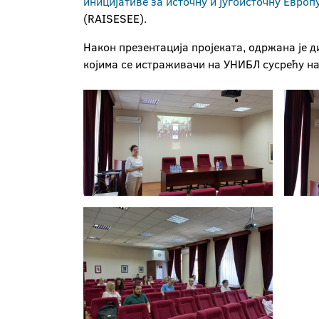
иницијативе за источну и југоисточну Европ
(RAISESEE).
Након презентација пројеката, одржана је д
којима се истраживачи на УНИБЛ сусрећу на