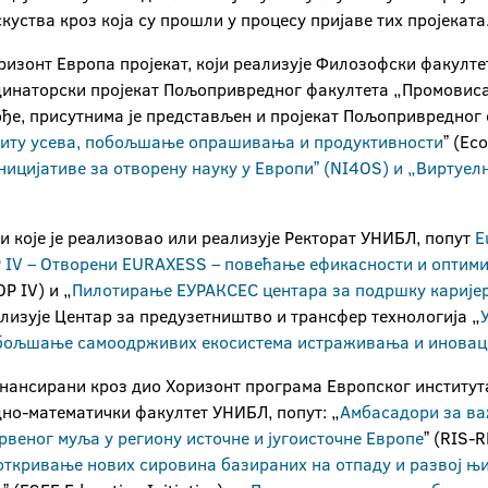
скуства кроз која су прошли у процесу пријаве тих пројеката
оризонт Европа пројекат, који реализује Филозофски факулте
рдинаторски пројекат Пољопривредног факултета „Промови
ђе, присутнима је представљен и пројекат Пољопривредног 
штиту усева, побољшање опрашивања и продуктивности
ˮ (Ec
ицијативе за отворену науку у Европиˮ (NI4OS) и „Виртуел
и које је реализовао или реализује Ректорат УНИБЛ, попут
E
IV – Отворени EURAXESS – повећање ефикасности и оптимиз
P IV) и „
Пилотирање ЕУРАКСЕС центара за подршку карије
ализује Центар за предузетништво и трансфер технологија „
обољшање самоодрживих екосистема истраживања и иновац
инансирани кроз дио Хоризонт програма Европског института
дно-математички факултет УНИБЛ, попут: „
Амбасадори за ва
рвеног муља у региону источне и југоисточне Европе
ˮ (RIS-
откривање нових сировина базираних на отпаду и развој њ