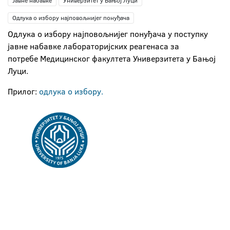
Јавне набавке
Универзитет у Бањој Луци
Одлука о избору најповољнијег понуђача
Одлука о избору најповољнијег понуђача у поступку
јавне набавке лабораторијских реагенаса за
потребе Медицинског факултета Универзитета у Бањој
Луци.
Прилог:
одлука о избору.