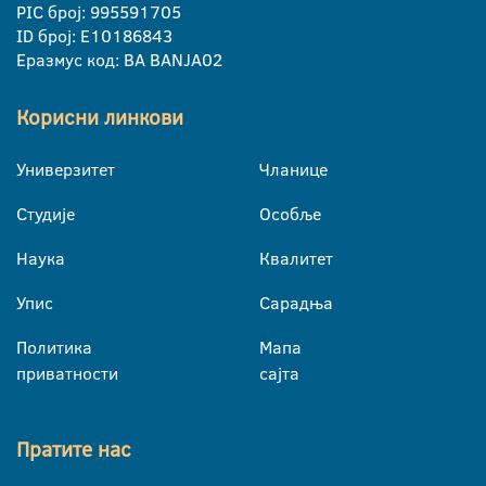
PIC број: 995591705
ID број: E10186843
Еразмус код: BA BANJA02
Корисни линкови
Универзитет
Чланице
Студије
Особље
Наука
Квалитет
Упис
Сарадња
Политика
Мапа
приватности
сајта
Пратите нас