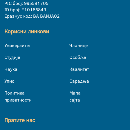
PIC број: 995591705
ID број: E10186843
Еразмус код: BA BANJA02
Корисни линкови
Универзитет
Чланице
Студије
Особље
Наука
Квалитет
Упис
Сарадња
Политика
Мапа
приватности
сајта
Пратите нас