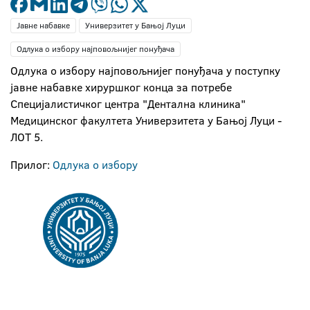
Јавне набавке
Универзитет у Бањој Луци
Одлука о избору најповољнијег понуђача
Одлука о избору најповољнијег понуђача у поступку
јавне набавке хируршког конца за потребе
Специјалистичког центра "Дентална клиника"
Медицинског факултета Универзитета у Бањој Луци -
ЛОТ 5.
Прилог:
Одлука о избору