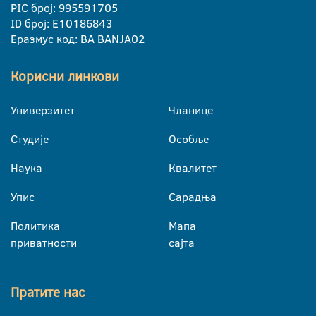
PIC број: 995591705
ID број: E10186843
Еразмус код: BA BANJA02
Корисни линкови
Универзитет
Чланице
Студије
Особље
Наука
Квалитет
Упис
Сарадња
Политика
Мапа
приватности
сајта
Пратите нас