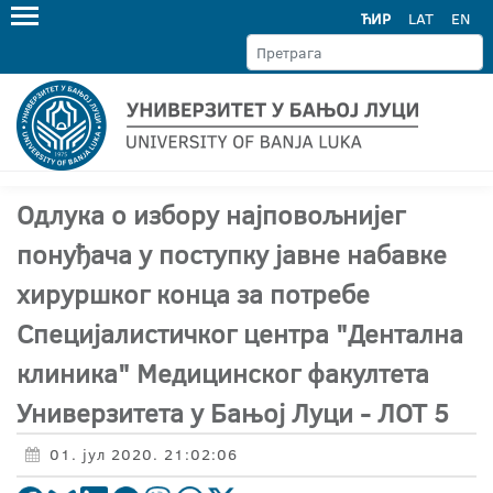
ЋИР
LAT
EN
Одлука о избору најповољнијег
понуђача у поступку јавне набавке
хируршког конца за потребе
Специјалистичког центра "Дентална
клиника" Медицинског факултета
Универзитета у Бањој Луци - ЛОТ 5
01. јул 2020. 21:02:06