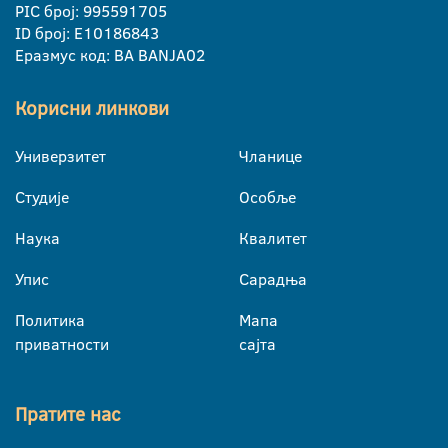
PIC број: 995591705
ID број: E10186843
Еразмус код: BA BANJA02
Корисни линкови
Универзитет
Чланице
Студије
Особље
Наука
Квалитет
Упис
Сарадња
Политика
Мапа
приватности
сајта
Пратите нас