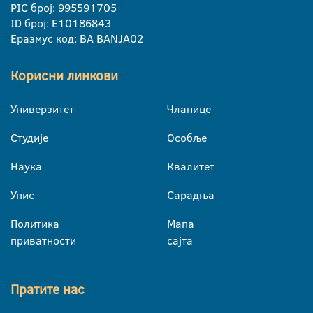
PIC број: 995591705
ID број: E10186843
Еразмус код: BA BANJA02
Корисни линкови
Универзитет
Чланице
Студије
Особље
Наука
Квалитет
Упис
Сарадња
Политика
Мапа
приватности
сајта
Пратите нас