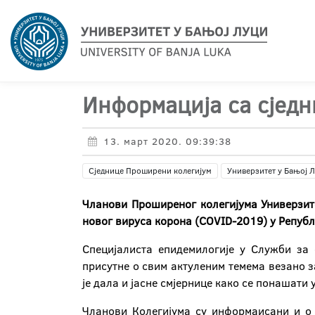
Информација са сјед
13. март 2020. 09:39:38
Сједнице Проширени колегијум
Универзитет у Бањој 
Чланови Проширеног колегијума Универзит
новог вируса корона (COVID-2019) у Републ
Специјалиста епидемилогије у Служби за 
присутне о свим актуленим темема везано з
је дала и јасне смјернице како се понашати 
Чланови Колегијума су информаисани и о