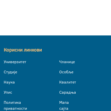
Корисни линкови
Универзитет
Чланице
Студије
Особље
Наука
Квалитет
Упис
Сарадња
Политика
Мапа
приватности
сајта