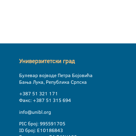
Универзитетски град
Булевар војводе Петра Бојовића
Бања Лука, Република Српска
+387 51 321 171
Факс: +387 51 315 694
info@unibl.org
PIC број: 995591705
ID број: E10186843