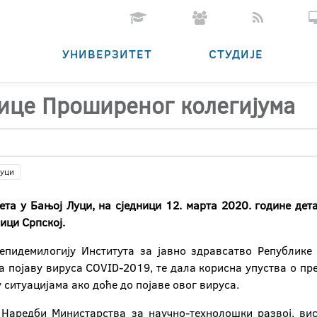
УНИВЕРЗИТЕТ
СТУДИЈЕ
нице Проширеног колегијума
Луци
ета у Бањој Луци, на сједници 12. марта 2020. године де
ици Српској.
епидемилогију Института за јавно здравсатво Републик
а појаву вируса COVID-2019, те дала корисна упуства о пр
у ситуацијама ако доће до појаве овог вируса.
 Наредби Министарства за научно-технолошки развој, в