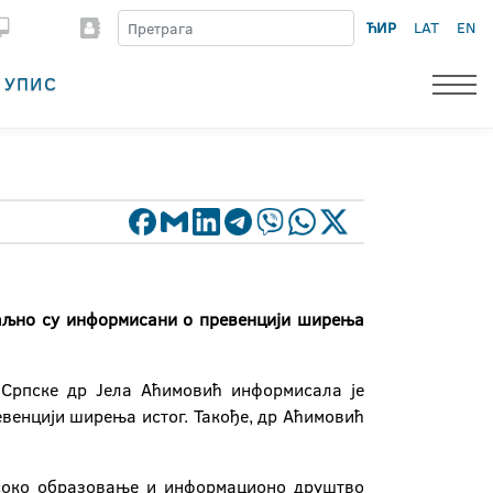
ЋИР
LAT
EN
УПИС
таљно су информисани о превенцији ширења
е Српске др Јела Аћимовић информисала је
евенцији ширења истог. Такође, др Аћимовић
исоко образовање и информационо друштво