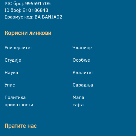
PIC број: 995591705
ID број: E10186843
Еразмус код: BA BANJA02
Корисни линкови
Универзитет
Чланице
Студије
Особље
Наука
Квалитет
Упис
Сарадња
Политика
Мапа
приватности
сајта
Пратите нас