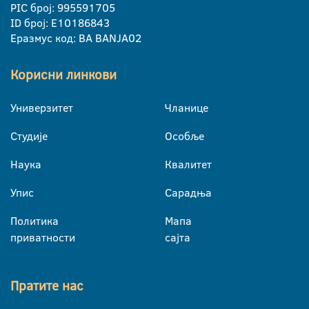
PIC број: 995591705
ID број: E10186843
Еразмус код: BA BANJA02
Корисни линкови
Универзитет
Чланице
Студије
Особље
Наука
Квалитет
Упис
Сарадња
Политика
Мапа
приватности
сајта
Пратите нас