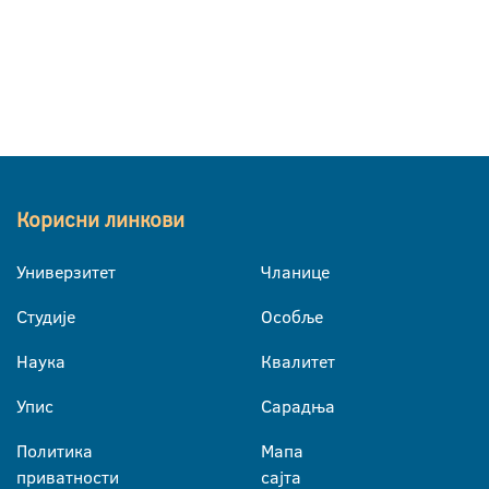
Корисни линкови
Универзитет
Чланице
Студије
Особље
Наука
Квалитет
Упис
Сарадња
Политика
Мапа
приватности
сајта