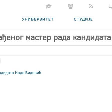
УНИВЕРЗИТЕТ
СТУДИЈЕ
рађеног мастер рада кандидат
андидата Наде Видовић