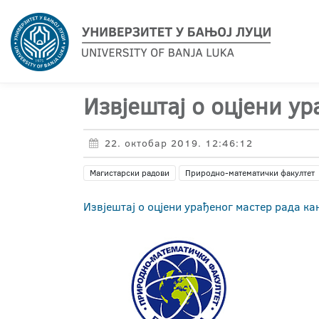
Извјештај о оцјени у
22. октобар 2019. 12:46:12
Магистарски радови
Природно-математички факултет
Извјештај о оцјени урађеног мастер рада к