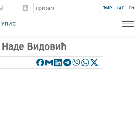
ЋИР
LAT
EN
УПИС
а Наде Видовић