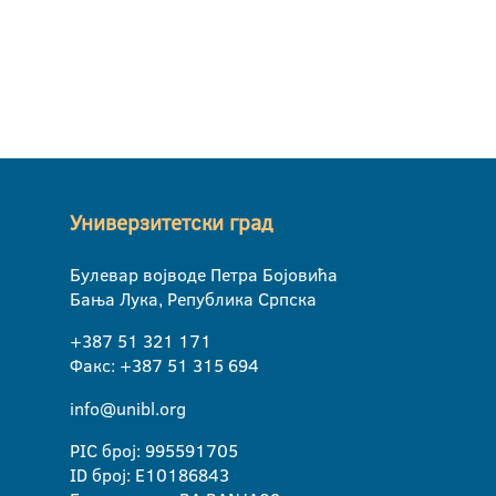
Универзитетски град
Булевар војводе Петра Бојовића
Бања Лука, Република Српска
+387 51 321 171
Факс: +387 51 315 694
info@unibl.org
PIC број: 995591705
ID број: E10186843