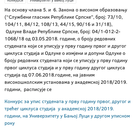
Конкурси
Универзитет у Бањој Луци
На основу члана 5. и 6. Закона о високом образовању
(“Службени гласник Републике Српске”, број: 73/10,
104/11, 84/12, 108/13, 44/15, 90/16 и 31/18),
Одлуке Владе Републике Српске, број: 04/1-012-2-
1068/18 од 03.05.2018. године, о броју редовних
студената који се уписују у прву годину првог и другог
циклуса студија и Одлуке о измјени и допуни Одлуке о
броју редовних студената који се уписују у прву годину
првог циклуса студија и у прву годину другог циклуса
студија од 07.06.2018.године, на јавним
високошколским установама у академској 2018/2019.
години, расписује се
Конкурс за упис студената у прву годину првог, другог и
трећег циклуса студија у академској 2018/2019.
години, на Универзитету у Бањој Луци у другом уписном
року