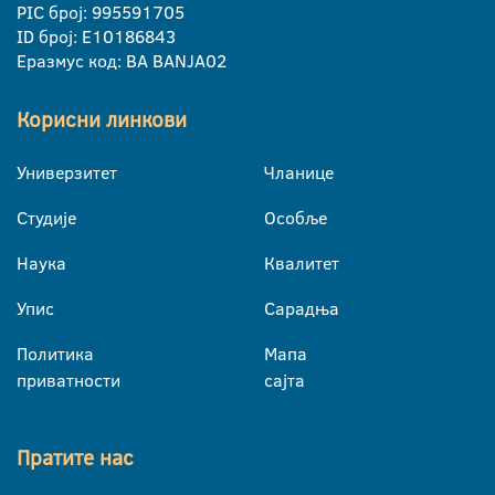
PIC број: 995591705
ID број: E10186843
Еразмус код: BA BANJA02
Корисни линкови
Универзитет
Чланице
Студије
Особље
Наука
Квалитет
Упис
Сарадња
Политика
Мапа
приватности
сајта
Пратите нас