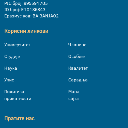
PIC број: 995591705
ID број: E10186843
Еразмус код: BA BANJA02
Корисни линкови
Универзитет
Чланице
Студије
Особље
Наука
Квалитет
Упис
Сарадња
Политика
Мапа
приватности
сајта
Пратите нас