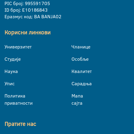
PIC број: 995591705
ID број: E10186843
Еразмус код: BA BANJA02
Корисни линкови
Универзитет
Чланице
Студије
Особље
Наука
Квалитет
Упис
Сарадња
Политика
Мапа
приватности
сајта
Пратите нас