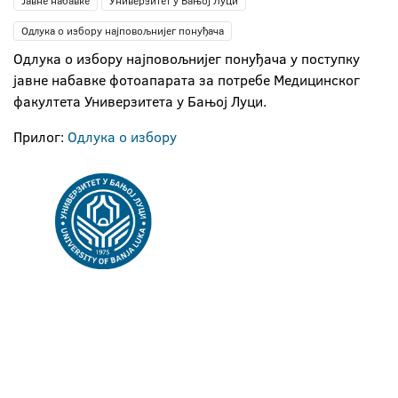
Јавне набавке
Универзитет у Бањој Луци
Одлука о избору најповољнијег понуђача
Одлука о избору најповољнијег понуђача у поступку
јавне набавке фотоапарата за потребе Медицинског
факултета Универзитета у Бањој Луци.
Прилог:
Одлука о избору