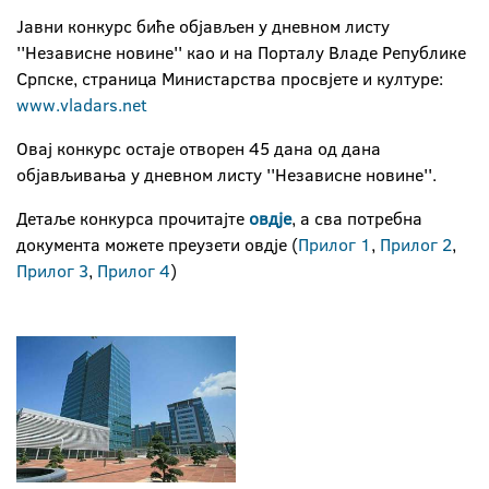
Јавни конкурс биће објављен у дневном листу
''Независне новине'' као и на Порталу Владе Републике
Српске, страница Министарства просвјете и културе:
www.vladars.net
Овај конкурс остаје отворен 45 дана од дана
објављивања у дневном листу ''Независне новине''.
Детаље конкурса прочитајте
овдје
, а сва потребна
документа можете преузети овдје (
Прилог 1
,
Прилог 2
,
Прилог 3
,
Прилог 4
)