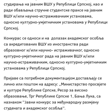
студирања на јавним ВШУ у Републици Српској, као и
ради обављања стручне студентске праксе на јавним
ВШУ и/или научно-истраживачким установама,
односно културно-умјетничким установама у Републици
Српској.
Конкурас се односи и на долазак академског особља
са акредитованих ВШУ из иностранства ради
образовног и/или научно- истраживачког, односно
културно-умјетничког рада на јавним ВШУ и/или
научно-истраживачким, односно културно-умјетничким
установама у Републици Српској.
Пријаве са потребном документацијом достављају се
лично или поштом на адресу: „Министарство просвјете
и културе Републике Српске, Ресор за високо
образовање, Трг Републике Српске 1, Бања Лука, са
назнаком ''Јавни конкурс за међународну размјену
студената и академског особља''.