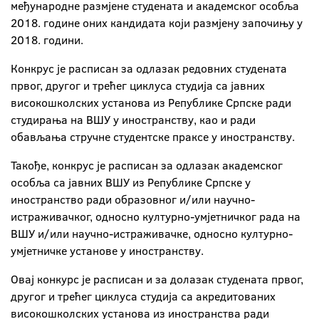
међународне размјене студената и академског особља
2018. године оних кандидата који размјену започињу у
2018. години.
Конкрус је расписан за одлазак редовних студената
првог, другог и трећег циклуса студија са јавних
високошколских установа из Републике Српске ради
студирања на ВШУ у иностранству, као и ради
обављања стручне студентске праксе у иностранству.
Такође, конкрус је расписан за одлазак академског
особља са јавних ВШУ из Републике Српске у
иностранство ради образовног и/или научно-
истраживачког, односно културно-умјетничког рада на
ВШУ и/или научно-истраживачке, односно културно-
умјетничке установе у иностранству.
Овај конкурс је расписан и за долазак студената првог,
другог и трећег циклуса студија са акредитованих
високошколских установа из иностранства ради