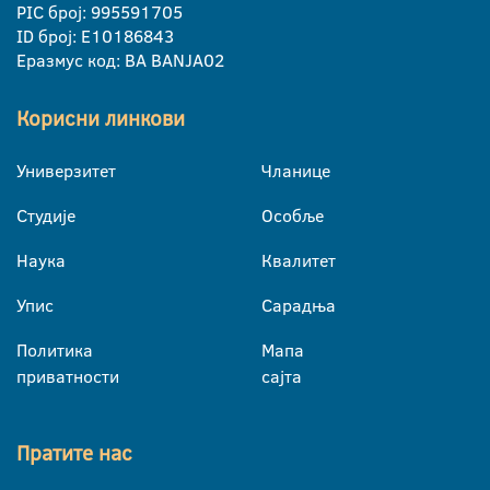
PIC број: 995591705
ID број: E10186843
Еразмус код: BA BANJA02
Корисни линкови
Универзитет
Чланице
Студије
Особље
Наука
Квалитет
Упис
Сарадња
Политика
Мапа
приватности
сајта
Пратите нас