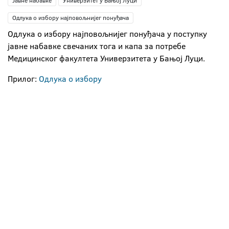
Јавне набавке
Универзитет у Бањој Луци
Одлука о избору најповољнијег понуђача
Одлука о избору најповољнијег понуђача у поступку
јавне набавке свечаних тога и капа за потребе
Медицинског факултета Универзитета у Бањој Луци.
Прилог:
Одлука о избору