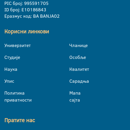
PIC број: 995591705
ID број: E10186843
Еразмус код: BA BANJA02
Корисни линкови
Универзитет
Чланице
Студије
Особље
Наука
Квалитет
Упис
Сарадња
Политика
Мапа
приватности
сајта
Пратите нас