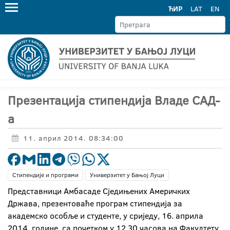
ЋИР
LAT
EN
Презентација стипендија Владе САД-
а
11. април 2014. 08:34:00
Стипендије и програми
Универзитет у Бањој Луци
Представници Амбасаде Сједињених Америчких
Држава, презентоваће програм стипендија за
академско особље и студенте, у сриједу, 16. априла
2014. године, са почетком у 12.30 часова на Факултету