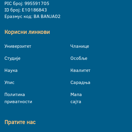
PIC број: 995591705
ID број: E10186843
Еразмус код: BA BANJA02
Корисни линкови
Универзитет
Чланице
Студије
Особље
Наука
Квалитет
Упис
Сарадња
Политика
Мапа
приватности
сајта
Пратите нас