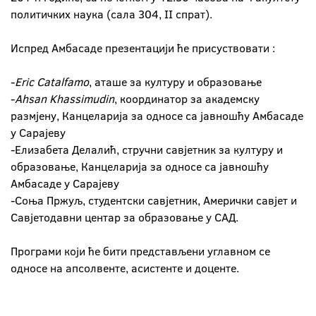
политичких наука (сала 304, II спрат).
Испред Амбасаде презентацији ће присуствовати :
-
Eric Catalfamo
, аташе за културу и образовање
-
Ahsan Khassimudin
, координатор за академску
размјену, Канцеларија за односе са јавношћу Амбасаде
у Сарајеву
-Елизабета Делалић, стручни савјетник за културу и
образовање, Канцеларија за односе са јавношћу
Амбасаде у Сарајеву
-Соња Пржуљ, студентски савјетник, Амерички савјет и
Савјетодавни центар за образовање у САД.
Програми који ће бити представљени углавном се
односе на апсолвенте, асистенте и доценте.