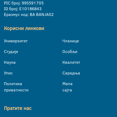
PIC број: 995591705
ID број: E10186843
Еразмус код: BA BANJA02
Корисни линкови
Универзитет
Чланице
Студије
Особље
Наука
Квалитет
Упис
Сарадња
Политика
Мапа
приватности
сајта
Пратите нас