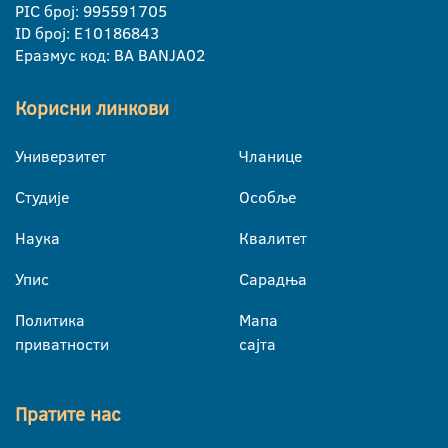
PIC број: 995591705
ID број: E10186843
Еразмус код: BA BANJA02
Корисни линкови
Универзитет
Чланице
Студије
Особље
Наука
Квалитет
Упис
Сарадња
Политика
Мапа
приватности
сајта
Пратите нас