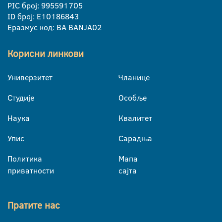
PIC број: 995591705
ID број: E10186843
Еразмус код: BA BANJA02
Корисни линкови
Универзитет
Чланице
Студије
Особље
Наука
Квалитет
Упис
Сарадња
Политика
Мапа
приватности
сајта
Пратите нас