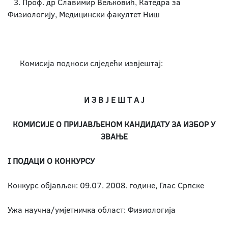
3. Проф. др Славимир Вељковић, Катедра за
Физиологију, Медицински факултет Ниш
Комисија подноси слједећи извјештај:
И З В Ј Е Ш Т А Ј
КОМИСИЈЕ О ПРИЈАВЉЕНОМ КАНДИДАТУ ЗА ИЗБОР У
ЗВАЊЕ
I ПОДАЦИ О КОНКУРСУ
Конкурс објављен: 09.07. 2008. године, Глас Српске
Ужа научна/умјетничка област: Физиологија