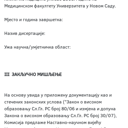
Медицинском факултету Универзитета у Новом Саду.
Мјесто и година завршетка:
Назив дисертације:
Ужа научна/умјетничка област:
III ЗАКЉУЧНО МИШЉЕЊЕ
На основу увида у приложену документацију као и
стечених законских услова ("Закон о високом
образовању Сл.Гл. РС број 80/06 и измјена и допуна
Закона о високом образовању Сл.Гл. РС број 30/07),
Комисија предлаже Наставно-научном вијећу