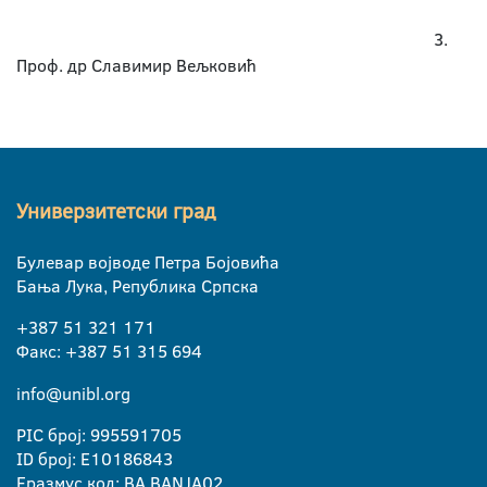
3.
Проф. др Славимир Вељковић
Универзитетски град
Булевар војводе Петра Бојовића
Бања Лука, Република Српска
+387 51 321 171
Факс: +387 51 315 694
info@unibl.org
PIC број: 995591705
ID број: E10186843
Еразмус код: BA BANJA02