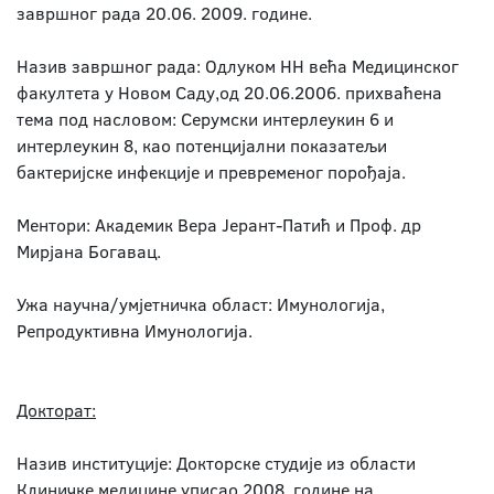
завршног рада 20.06. 2009. године.
Назив завршног рада: Одлуком НН већа Медицинског
факултета у Новом Саду,од 20.06.2006. прихваћена
тема под насловом: Серумски интерлеукин 6 и
интерлеукин 8, као потенцијални показатељи
бактеријске инфекције и превременог порођаја.
Ментори: Академик Вера Јерант-Патић и Проф. др
Мирјана Богавац.
Ужа научна/умјетничка област: Имунологија,
Репродуктивна Имунологија.
Докторат:
Назив институције: Докторске студије из области
Клиничке медицине уписао 2008. године на