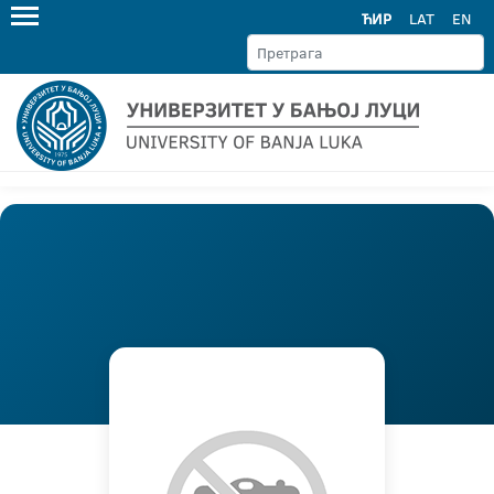
ЋИР
LAT
EN