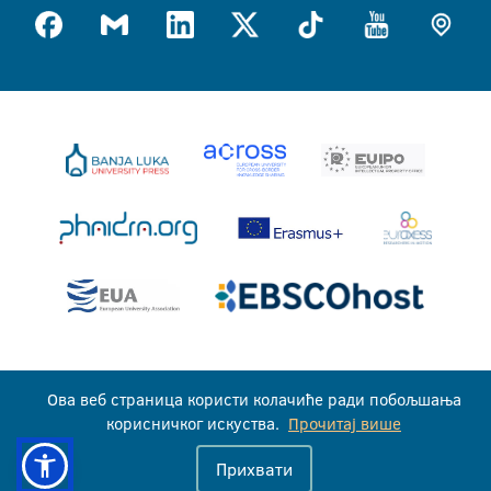
Универзитет у Бањој Луци © 2026
Ова веб страница користи колачиће ради побољшања
Сва права задржана
корисничког искуства.
Прочитај више
Прихвати