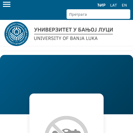
ЋИР
LAT
EN