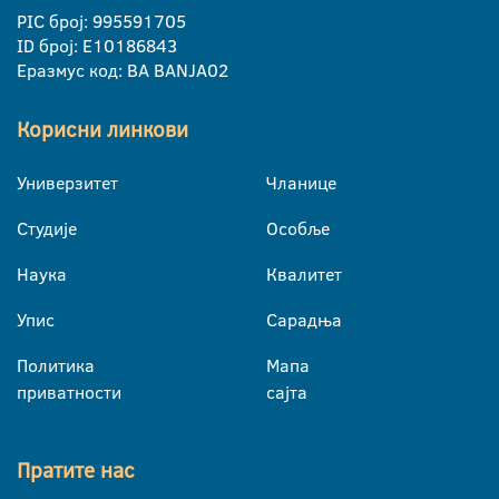
PIC број: 995591705
ID број: E10186843
Еразмус код: BA BANJA02
Корисни линкови
Универзитет
Чланице
Студије
Особље
Наука
Квалитет
Упис
Сарадња
Политика
Мапа
приватности
сајта
Пратите нас