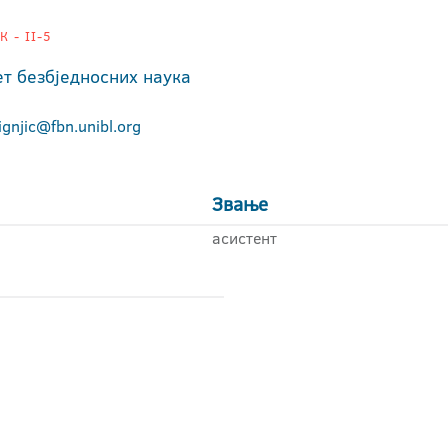
 - II-5
т безбједносних наука
ignjic@fbn.unibl.org
Звање
асистент