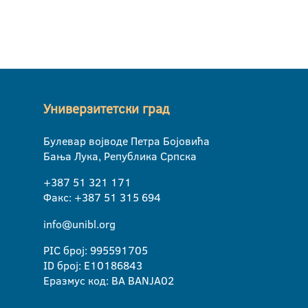
Универзитетски град
Булевар војводе Петра Бојовића
Бања Лука, Република Српска
+387 51 321 171
Факс: +387 51 315 694
info@unibl.org
PIC број: 995591705
ID број: E10186843
Еразмус код: BA BANJA02