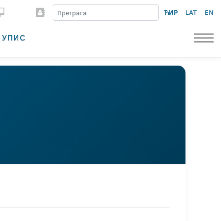
ЋИР
LAT
EN
УПИС