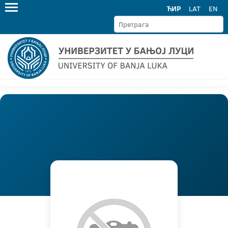
ЋИР
LAT
EN