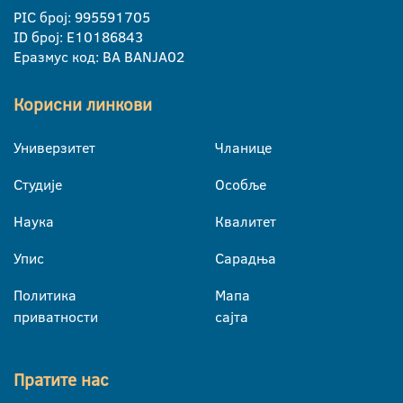
PIC број: 995591705
ID број: E10186843
Еразмус код: BA BANJA02
Корисни линкови
Универзитет
Чланице
Студије
Особље
Наука
Квалитет
Упис
Сарадња
Политика
Мапа
приватности
сајта
Пратите нас