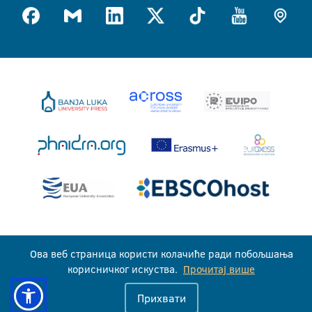
Универзитет у Бањој Луци © 2026
Ова веб страница користи колачиће ради побољшања
Сва права задржана
корисничког искуства.
Прочитај више
Прихвати