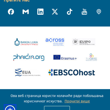
Универзитет у Бањој Луци © 2026
Ова веб страница користи колачиће ради побољшања
Сва права задржана
корисничког искуства.
Прочитај више