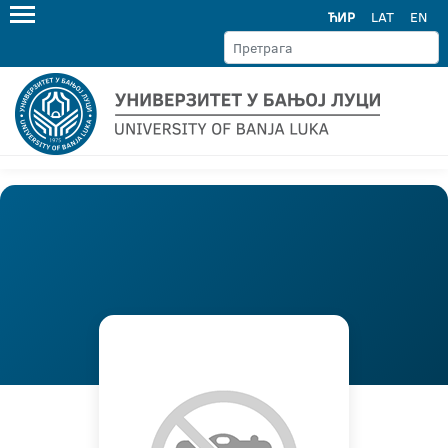
ЋИР
LAT
EN