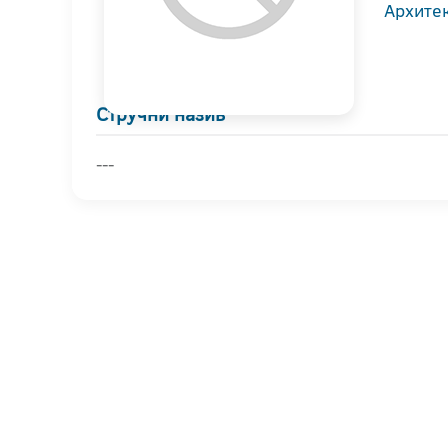
Архите
Стручни назив
---