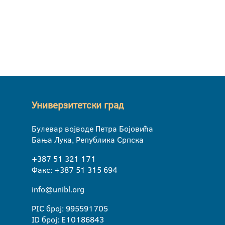
Универзитетски град
Булевар војводе Петра Бојовића
Бања Лука, Република Српска
+387 51 321 171
Факс: +387 51 315 694
info@unibl.org
PIC број: 995591705
ID број: E10186843