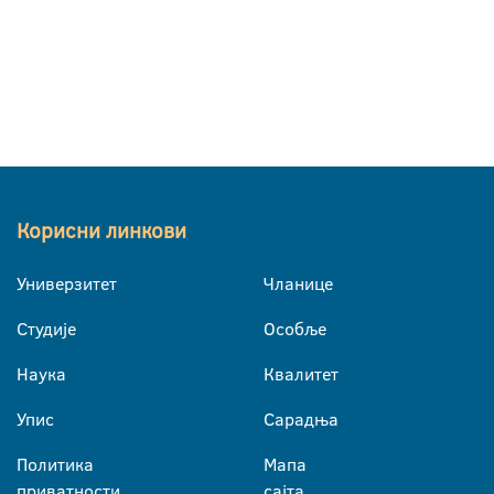
Корисни линкови
Универзитет
Чланице
Студије
Особље
Наука
Квалитет
Упис
Сарадња
Политика
Мапа
приватности
сајта