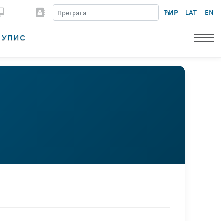
ЋИР
LAT
EN
УПИС