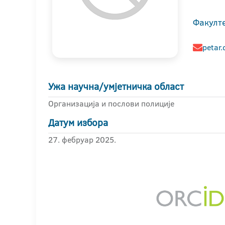
Факулте
petar.
Ужа научна/умјетничка област
Организација и послови полиције
Датум избора
27. фебруар 2025.