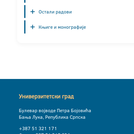
Остали радови
Књиге и монографије
Универзитетски град
Булевар војводе Петра Бојовића
Бања Лука, Република Српска
+387 51 321 171