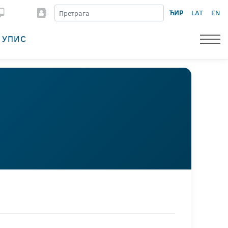
ЋИР
LAT
EN
УПИС