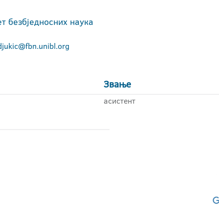
т безбједносних наука
djukic@fbn.unibl.org
Звање
асистент