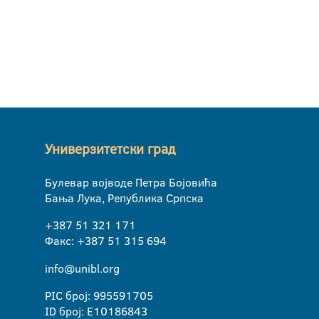
Универзитетски град
Булевар војводе Петра Бојовића
Бања Лука, Република Српска
+387 51 321 171
Факс: +387 51 315 694
info@unibl.org
PIC број: 995591705
ID број: E10186843