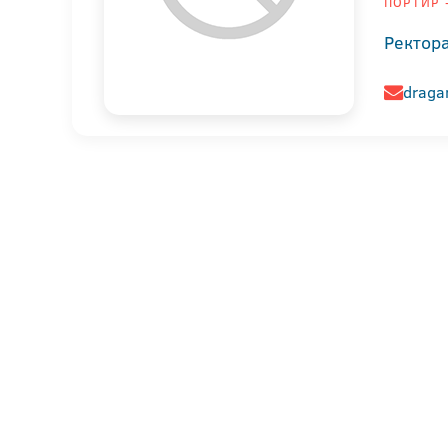
ПОРТИР -
Ректор
draga