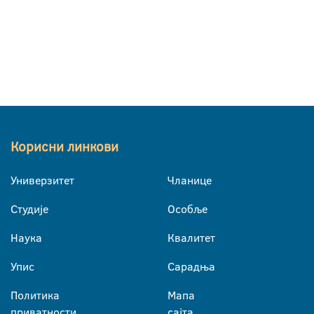
Корисни линкови
Универзитет
Чланице
Студије
Особље
Наука
Квалитет
Упис
Сарадња
Политика
Мапа
приватности
сајта