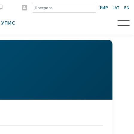
ЋИР
LAT
EN
УПИС