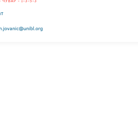
 ЧУВАР - I-3-5-3
ат
n.jovanic@unibl.org