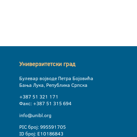
Универзитетски град
Булевар војводе Петра Бојовића
Бања Лука, Република Српска
+387 51 321 171
Факс: +387 51 315 694
info@unibl.org
PIC број: 995591705
ID број: E10186843