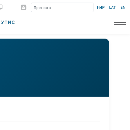
ЋИР
LAT
EN
УПИС