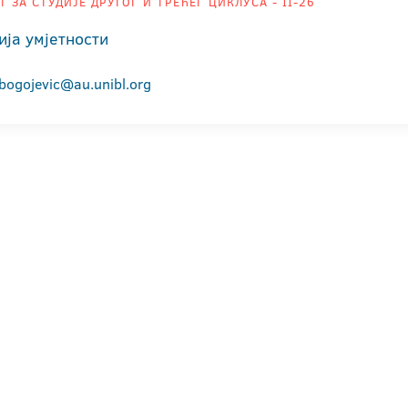
Т ЗА СТУДИЈЕ ДРУГОГ И ТРЕЋЕГ ЦИКЛУСА - II-26
ија умјетности
.bogojevic@au.unibl.org