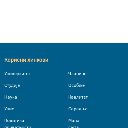
Корисни линкови
Универзитет
Чланице
Студије
Особље
Наука
Квалитет
Упис
Сарадња
Политика
Мапа
приватности
сајта