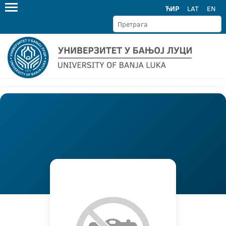
ЋИР
LAT
EN