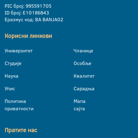
PIC број: 995591705
ID број: E10186843
Еразмус код: BA BANJA02
Корисни линкови
Универзитет
Чланице
Студије
Особље
Наука
Квалитет
Упис
Сарадња
Политика
Мапа
приватности
сајта
Пратите нас