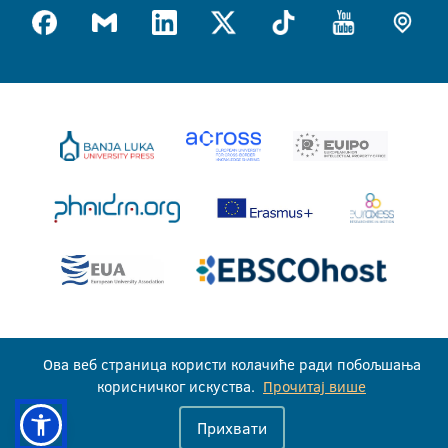
Универзитет у Бањој Луци © 2026
Ова веб страница користи колачиће ради побољшања
Сва права задржана
корисничког искуства.
Прочитај више
Прихвати