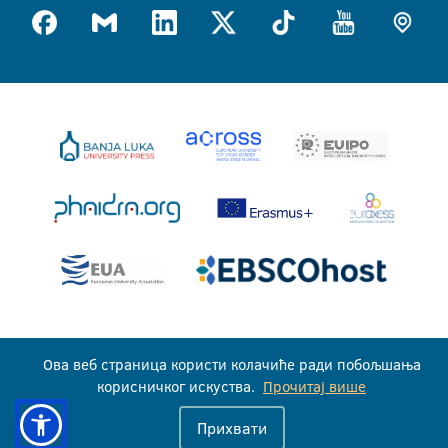
Универзитет у Бањој Луци © 2026
Ова веб страница користи колачиће ради побољшања
Сва права задржана
корисничког искуства.
Прочитај више
Прихвати