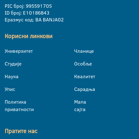
PIC број: 995591705
ID број: E10186843
Еразмус код: BA BANJA02
Корисни линкови
Универзитет
Чланице
Студије
Особље
Наука
Квалитет
Упис
Сарадња
Политика
Мапа
приватности
сајта
Пратите нас