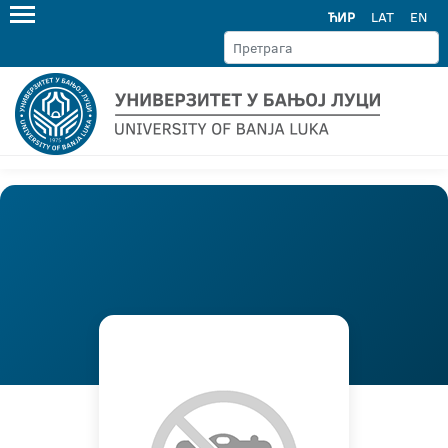
ЋИР
LAT
EN