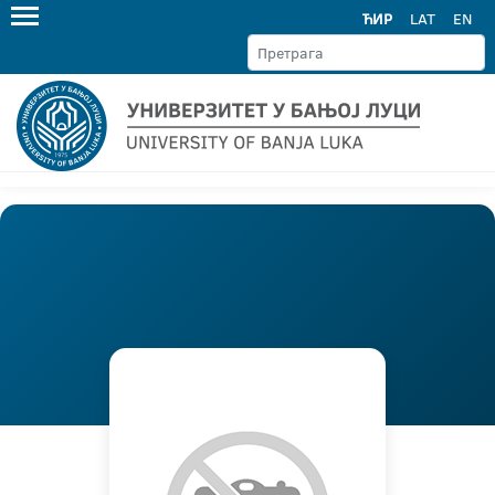
ЋИР
LAT
EN