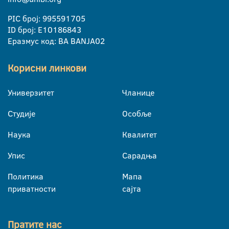
PIC број: 995591705
ID број: E10186843
Еразмус код: BA BANJA02
Корисни линкови
Универзитет
Чланице
Студије
Особље
Наука
Квалитет
Упис
Сарадња
Политика
Мапа
приватности
сајта
Пратите нас