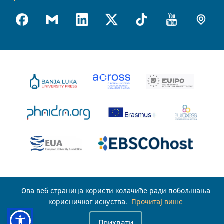
Универзитет у Бањој Луци © 2026
Ова веб страница користи колачиће ради побољшања
Сва права задржана
корисничког искуства.
Прочитај више
Прихвати