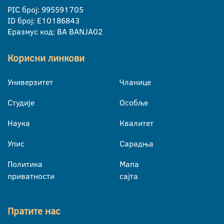
PIC број: 995591705
ID број: E10186843
Еразмус код: BA BANJA02
Корисни линкови
Универзитет
Чланице
Студије
Особље
Наука
Квалитет
Упис
Сарадња
Политика
Мапа
приватности
сајта
Пратите нас