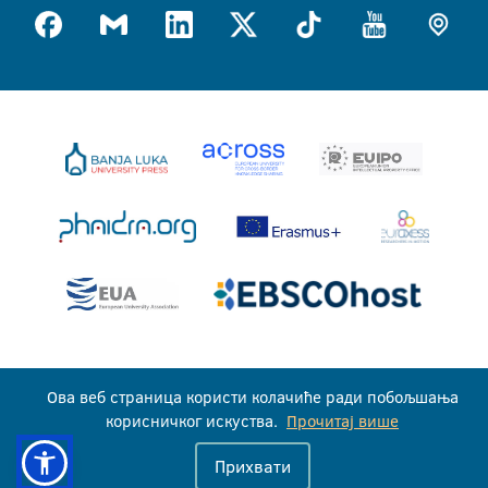
Универзитет у Бањој Луци © 2026
Ова веб страница користи колачиће ради побољшања
Сва права задржана
корисничког искуства.
Прочитај више
Прихвати