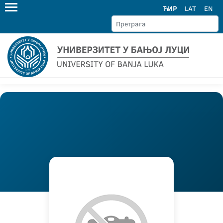
ЋИР
LAT
EN