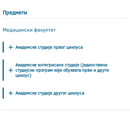
Предмети
Медицински факултет
Академске студије првог циклуса
Академске интегрисане студије (јединствени
студијски програм који обухвата први и други
циклус)
Академске студије другог циклуса