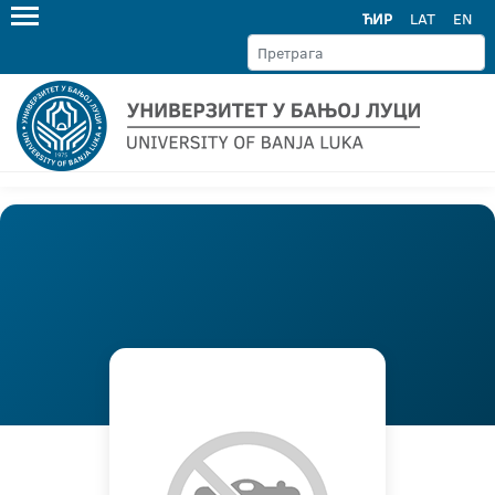
ЋИР
LAT
EN