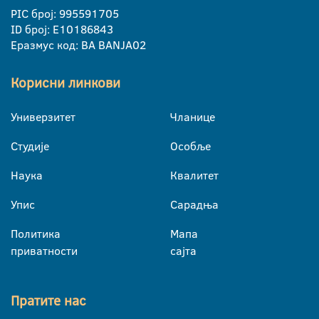
PIC број: 995591705
ID број: E10186843
Еразмус код: BA BANJA02
Корисни линкови
Универзитет
Чланице
Студије
Особље
Наука
Квалитет
Упис
Сарадња
Политика
Мапа
приватности
сајта
Пратите нас