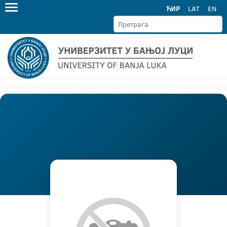
ЋИР
LAT
EN