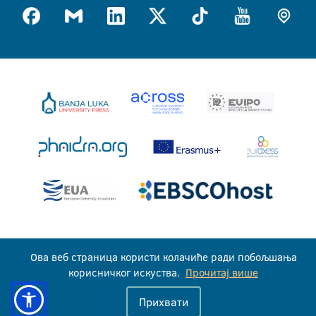
Универзитет у Бањој Луци © 2026
Ова веб страница користи колачиће ради побољшања
Сва права задржана
корисничког искуства.
Прочитај више
Прихвати