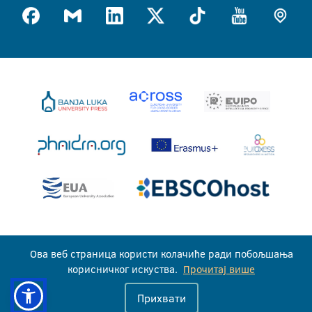
Универзитет у Бањој Луци © 2026
Ова веб страница користи колачиће ради побољшања
Сва права задржана
корисничког искуства.
Прочитај више
Прихвати