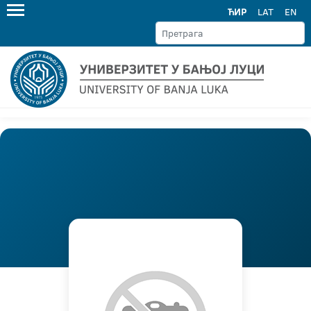
ЋИР
LAT
EN