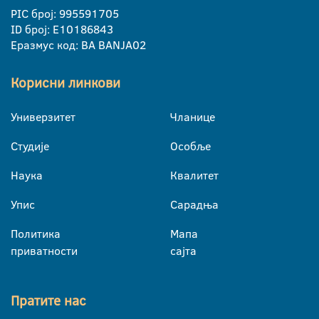
PIC број: 995591705
ID број: E10186843
Еразмус код: BA BANJA02
Корисни линкови
Универзитет
Чланице
Студије
Особље
Наука
Квалитет
Упис
Сарадња
Политика
Мапа
приватности
сајта
Пратите нас