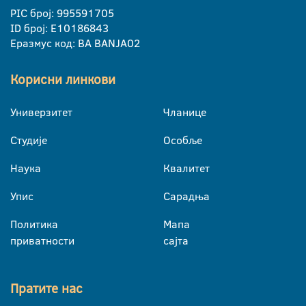
PIC број: 995591705
ID број: E10186843
Еразмус код: BA BANJA02
Корисни линкови
Универзитет
Чланице
Студије
Особље
Наука
Квалитет
Упис
Сарадња
Политика
Мапа
приватности
сајта
Пратите нас