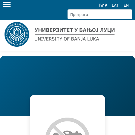
ЋИР
LAT
EN