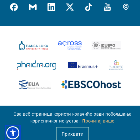
Универзитет у Бањој Луци © 2026
Ова веб страница користи колачиће ради побољшања
Сва права задржана
корисничког искуства.
Прочитај више
Прихвати