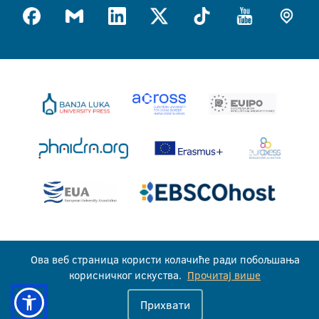
Универзитет у Бањој Луци © 2026
Ова веб страница користи колачиће ради побољшања
Сва права задржана
корисничког искуства.
Прочитај више
Прихвати