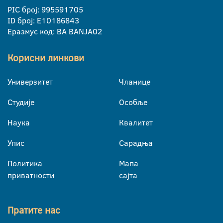
PIC број: 995591705
ID број: E10186843
Еразмус код: BA BANJA02
Корисни линкови
Универзитет
Чланице
Студије
Особље
Наука
Квалитет
Упис
Сарадња
Политика
Мапа
приватности
сајта
Пратите нас