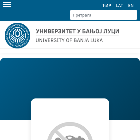
ЋИР
LAT
EN