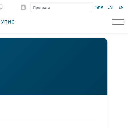
ЋИР
LAT
EN
УПИС