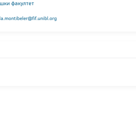
шки факултет
la.montibeler@fif.unibl.org