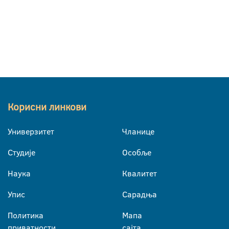
Корисни линкови
Универзитет
Чланице
Студије
Особље
Наука
Квалитет
Упис
Сарадња
Политика
Мапа
приватности
сајта