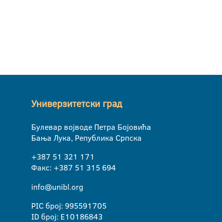
Универзитетски град
Булевар војводе Петра Бојовића
Бања Лука, Република Српска
+387 51 321 171
Факс: +387 51 315 694
info@unibl.org
PIC број: 995591705
ID број: E10186843