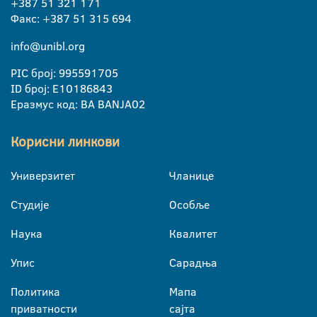
+387 51 321 171
Факс: +387 51 315 694
info@unibl.org
PIC број: 995591705
ID број: E10186843
Еразмус код: BA BANJA02
Корисни линкови
Универзитет
Чланице
Студије
Особље
Наука
Квалитет
Упис
Сарадња
Политика
Мапа
приватности
сајта