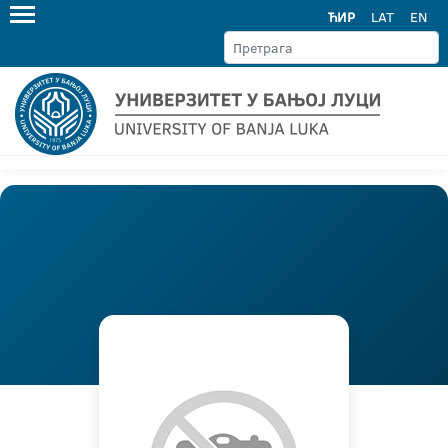
ЋИР
LAT
EN