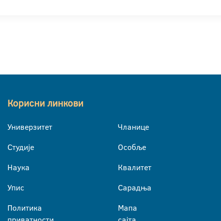
Корисни линкови
Универзитет
Чланице
Студије
Особље
Наука
Квалитет
Упис
Сарадња
Политика
Мапа
приватности
сајта