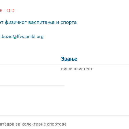
 - II-5
ет физичког васпитања и спорта
l.bozic@ffvs.unibl.org
Звање
виши асистент
атедра за колективне спортове