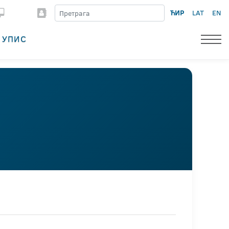
ЋИР
LAT
EN
УПИС