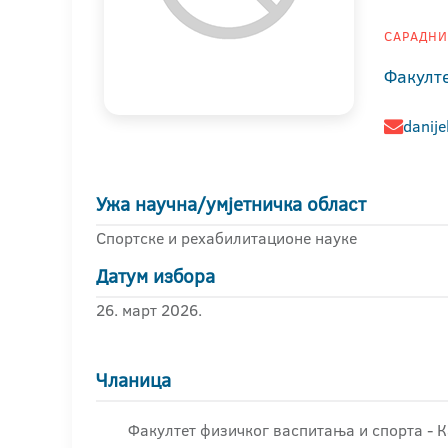
САРАДНИК
Факулт
danije
Ужа научна/умјетничка област
Спортске и рехабилитационе науке
Датум избора
26. март 2026.
Чланица
Факултет физичког васпитања и спорта - К