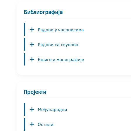
Библиографија
Радови у часописима
Радови са скупова
Књиге и монографије
Пројекти
Међународни
Остали