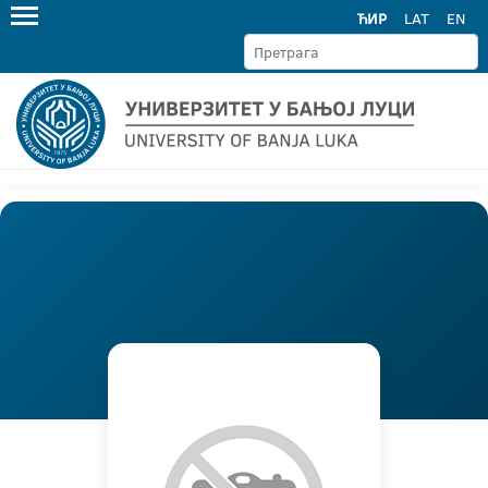
ЋИР
LAT
EN