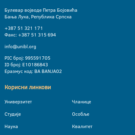
Булевар војводе Петра Бојовића
Бања Лука, Република Српска
+387 51 321 171
Факс: +387 51 315 694
info@unibl.org
PIC број: 995591705
ID број: E10186843
Еразмус код: BA BANJA02
Корисни линкови
Универзитет
Чланице
Студије
Особље
Наука
Квалитет