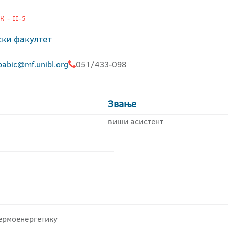
 - II-5
ки факултет
babic@mf.unibl.org
051/433-098
Звање
виши асистент
термоенергетику