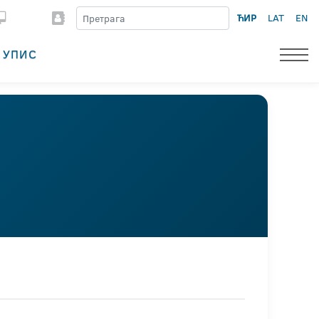
ЋИР
LAT
EN
УПИС